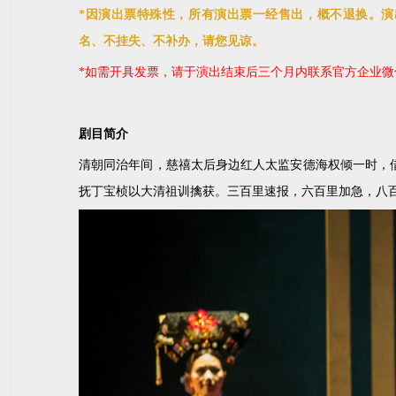
*因演出票特殊性，所有演出票一经售出，概不退换。
名、不挂失、不补办，请您见谅。
*如需开具发票，请于演出结束后三个月内联系官方企业微
剧目简介
清朝同治年间，慈禧太后身边红人太监安德海权倾一时，
抚丁宝桢以大清祖训擒获。三百里速报，六百里加急，八