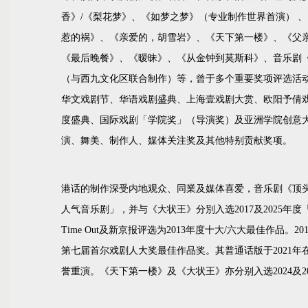
香》/《梨花梦》、《如梦之梦》（专业制作世界首演） 
惹的祸》、《亲爱的，胡雪岩》、《天下第一楼》、《父
《最后晚餐》、《暧昧》、《从金钟到莫斯科》、音乐剧
（与西九文化区联合制作）等，曾于多个重要奖项评选活
华文戏剧节、华语戏剧盛典、上海壹戏剧大赏、欧阳予倩
度盛典、国际戏剧「学院奖」（导演奖）及亚洲学院创意
演、舞美、制作人、媒体关注奖及其他特别贡献奖项。
港话的制作深受内地观众、同業及媒体喜爱，音乐剧《顶头
人气音乐剧」，并与《大状王》分別入选2017及2025年
Time Out及新京报评选为2013年度十大/六大最佳作品
第七届首尔戏剧人大奖最佳作品奖。其普通话版于2021年
誉重演。《天下第一楼》及《大状王》亦分别入选2024及